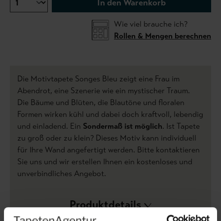
In den Warenkorb
Wie viel brauche ich?
Rollen & Mengen berechnen
Die Motivtapete Songes Bleu zeigt eine Frau im
Abendrot, eine Szenerie wie ein mystischer Traum.
Die Bäume und Blüten, die Blautöne und floralen
Formen wirken kühl und dabei doch kraftvoll, lebendig
und einladend. Ein
Sondermaß ist möglich
. Ist Tapete
zu groß oder zu klein? Dieses Motiv kann individuell
für Ihre Wand angefertigt werden. Bitte kontaktieren
Sie uns und wir erstellen Ihnen ein kostenloses und
unverbindliches Angebot.
Produktdetails