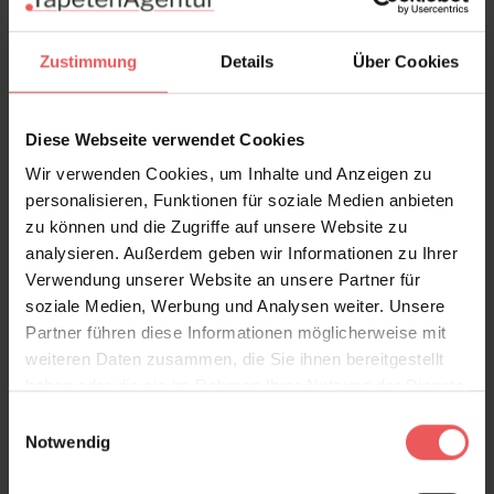
Versand & Zahlung
Zustimmung
Details
Über Cookies
Bewertungen
Diese Webseite verwendet Cookies
FAQ
Teilen!
Wir verwenden Cookies, um Inhalte und Anzeigen zu
personalisieren, Funktionen für soziale Medien anbieten
zu können und die Zugriffe auf unsere Website zu
analysieren. Außerdem geben wir Informationen zu Ihrer
Sie haben Fragen zum Produkt?
Verwendung unserer Website an unsere Partner für
soziale Medien, Werbung und Analysen weiter. Unsere
Frage stellen
Partner führen diese Informationen möglicherweise mit
+49 (0)221 932 81 82
weiteren Daten zusammen, die Sie ihnen bereitgestellt
haben oder die sie im Rahmen Ihrer Nutzung der Dienste
gesammelt haben.
Einwilligungsauswahl
Notwendig
Produktgalerie überspringen
Varianten