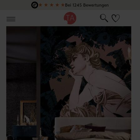
★
★
★
★
★
Bei 1245 Bewertungen
Zum Hauptinhalt springen