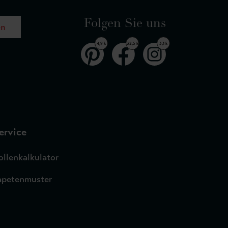
Folgen Sie uns
en
4,9 k
32,5 k
3,1 k
ervice
ollenkalkulator
apetenmuster