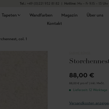
Tel.:
+49 (0)221 932 81 82
|
Hotline:
Mo – Fr 9.15 – 13 Uhr
Tapeten
Wandfarben
Magazin
Über uns
Kontakt
rchennest, col. 1
SABINE RÖHSE
Storchennest,
88,00 €
88,00 € pro m² |
inkl. MwSt.
Lieferzeit: 12 Werktage
Versandkosten anzeige