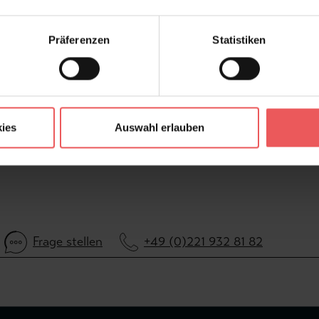
bitt
Stil:
Mod
Präferenzen
Statistiken
Trägermaterial:
Vli
FAQ
ies
Auswahl erlauben
Frage stellen
+49 (0)221 932 81 82