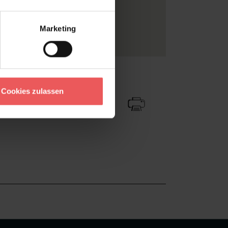
e an uns.
erne Tapeten
Marketing
estapeten
Zu Favoriten
Teilen!
Cookies zulassen