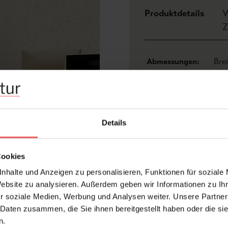
Produktdetails
V
Z
Abmessungen:
Bre
Hersteller:
Sab
Design:
Fig
Druckart:
UV-
Details
Farbton:
Bra
Kleber:
Vlie
Cookies
Acht
Nur
nhalte und Anzeigen zu personalisieren, Funktionen für soziale
Men
Website zu analysieren. Außerdem geben wir Informationen zu I
Konfektionierung:
uns
r soziale Medien, Werbung und Analysen weiter. Unsere Partner
Tap
 Daten zusammen, die Sie ihnen bereitgestellt haben oder die s
Fra
n.