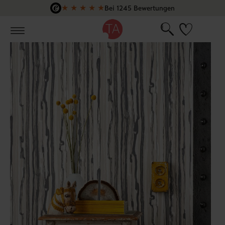
★
★
★
★
★
Bei 1245 Bewertungen
Zum Hauptinhalt springen