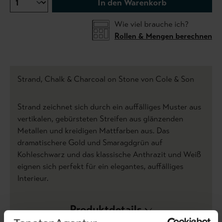
In den Warenkorb
Wie viel brauche ich?
Rollen & Mengen berechnen
Strand, Chalk & Charcoal on Stone von Cole & Son
Strand zeichnet sich durch ein auffälliges Muster aus
vertikalen, gebürsteten Streifen aus glänzenden
Metallen und kreidigen Mattfarben aus. Das
dramatischere Gold und Smaragdgrün auf
Kohleschwarz und das klassische Anthrazit und Weiß
eignen sich perfekt für ein elegantes, auffälliges
Interieur.
Produktdetails