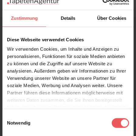
Versand & Zahlung
Zustimmung
Details
Über Cookies
Bewertungen
Diese Webseite verwendet Cookies
FAQ
Teilen!
Wir verwenden Cookies, um Inhalte und Anzeigen zu
personalisieren, Funktionen für soziale Medien anbieten
zu können und die Zugriffe auf unsere Website zu
analysieren. Außerdem geben wir Informationen zu Ihrer
Verwendung unserer Website an unsere Partner für
Sie haben Fragen zum Produkt?
soziale Medien, Werbung und Analysen weiter. Unsere
Frage stellen
Partner führen diese Informationen möglicherweise mit
+49 (0)221 932 81 82
weiteren Daten zusammen, die Sie ihnen bereitgestellt
haben oder die sie im Rahmen Ihrer Nutzung der Dienste
gesammelt haben.
Einwilligungsauswahl
Notwendig
Produktgalerie überspringen
Varianten