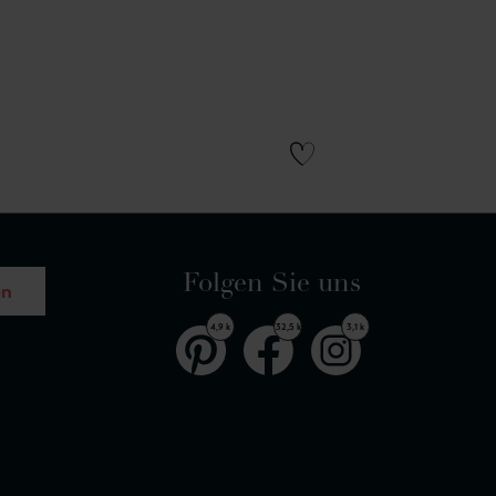
Folgen Sie uns
en
4,9 k
32,5 k
3,1 k