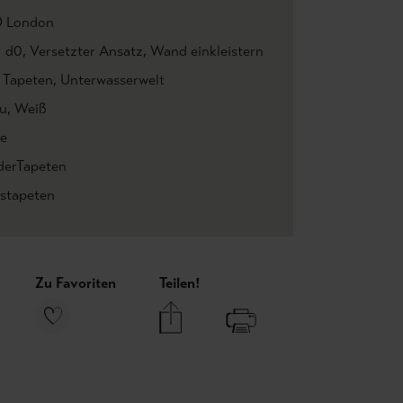
 London
1 d0
, Versetzter Ansatz
, Wand einkleistern
r Tapeten
, Unterwasserwelt
u
, Weiß
le
derTapeten
estapeten
Zu Favoriten
Teilen!