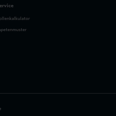
ervice
ollenkalkulator
apetenmuster