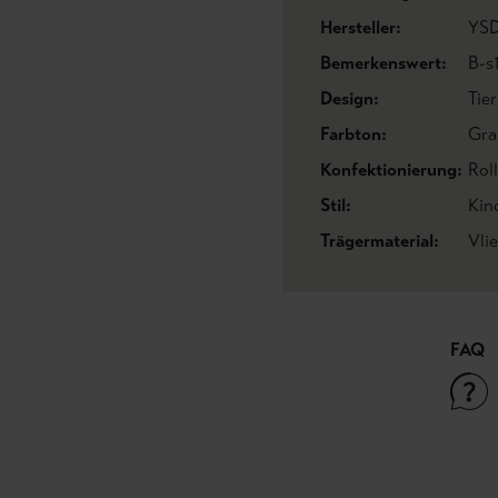
Hersteller:
YSD
Bemerkenswert:
B-s
Design:
Tie
Farbton:
Gra
Konfektionierung:
Rol
Stil:
Kin
Trägermaterial:
Vli
FAQ