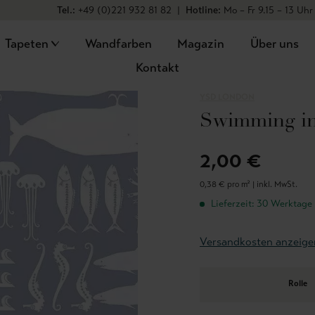
Tel.:
+49 (0)221 932 81 82
|
Hotline:
Mo – Fr 9.15 – 13 Uhr
Tapeten
Wandfarben
Magazin
Über uns
Kontakt
YSD LONDON
Swimming in 
2,00 €
0,38 € pro m² |
inkl. MwSt.
Lieferzeit: 30 Werktage
Versandkosten anzeige
Rolle