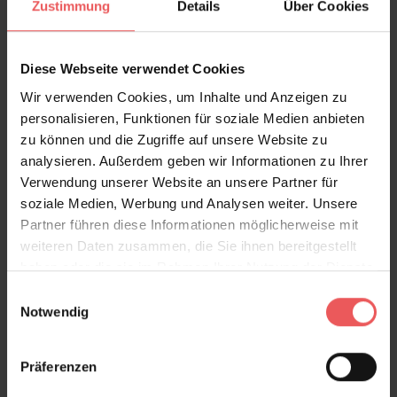
Zustimmung
Details
Über Cookies
Diese Webseite verwendet Cookies
Sie haben Fragen zum Produkt?
Wir verwenden Cookies, um Inhalte und Anzeigen zu
Frage stellen
personalisieren, Funktionen für soziale Medien anbieten
+49 (0)221 932 81 82
zu können und die Zugriffe auf unsere Website zu
analysieren. Außerdem geben wir Informationen zu Ihrer
Verwendung unserer Website an unsere Partner für
soziale Medien, Werbung und Analysen weiter. Unsere
Partner führen diese Informationen möglicherweise mit
Produktgalerie überspringen
Varianten
weiteren Daten zusammen, die Sie ihnen bereitgestellt
haben oder die sie im Rahmen Ihrer Nutzung der Dienste
gesammelt haben.
Einwilligungsauswahl
Notwendig
Präferenzen