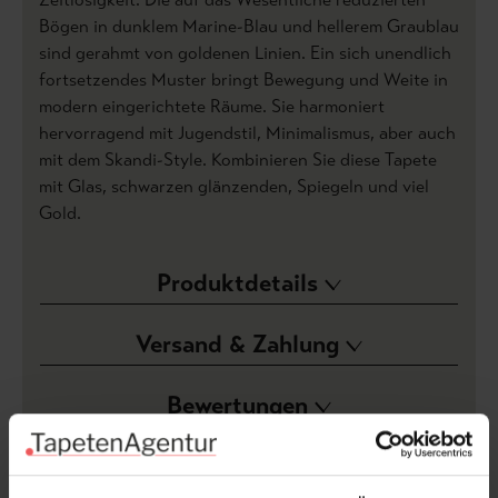
Bögen in dunklem Marine-Blau und hellerem Graublau
sind gerahmt von goldenen Linien. Ein sich unendlich
fortsetzendes Muster bringt Bewegung und Weite in
modern eingerichtete Räume. Sie harmoniert
hervorragend mit Jugendstil, Minimalismus, aber auch
mit dem Skandi-Style. Kombinieren Sie diese Tapete
mit Glas, schwarzen glänzenden, Spiegeln und viel
Gold.
Produktdetails
Versand & Zahlung
Bewertungen
FAQ
Teilen!