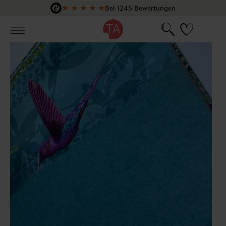
★
★
★
★
★
Bei 1245 Bewertungen
Zum Hauptinhalt springen