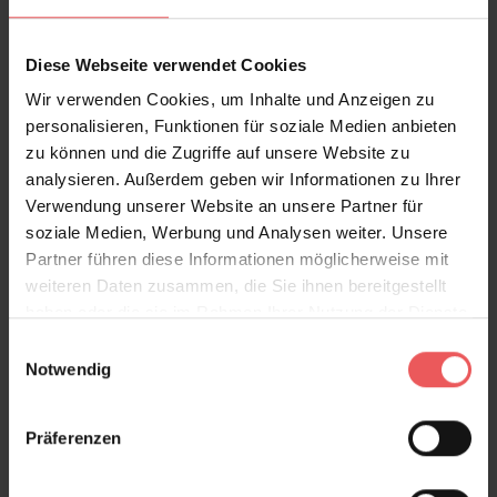
Trailing Orchid, col. 2
Diese Webseite verwendet Cookies
432,00 €
480,00 €
(10% gespart)
Wir verwenden Cookies, um Inhalte und Anzeigen zu
personalisieren, Funktionen für soziale Medien anbieten
zu können und die Zugriffe auf unsere Website zu
analysieren. Außerdem geben wir Informationen zu Ihrer
Verwendung unserer Website an unsere Partner für
soziale Medien, Werbung und Analysen weiter. Unsere
Partner führen diese Informationen möglicherweise mit
weiteren Daten zusammen, die Sie ihnen bereitgestellt
haben oder die sie im Rahmen Ihrer Nutzung der Dienste
gesammelt haben.
Einwilligungsauswahl
Notwendig
Präferenzen