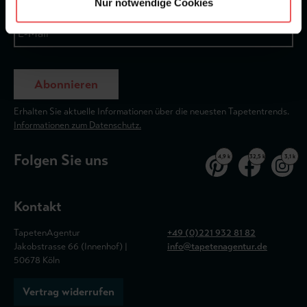
Nur notwendige Cookies
Abonnieren
Erhalten Sie aktuelle Informationen über die neuesten Tapetentrends.
Informationen zum Datenschutz.
Folgen Sie uns
4,9 k
32,5 k
3,1 k
Kontakt
TapetenAgentur
+49 (0)221 932 81 82
Jakobstrasse 66 (Innenhof) |
info@tapetenagentur.de
50678 Köln
Vertrag widerrufen