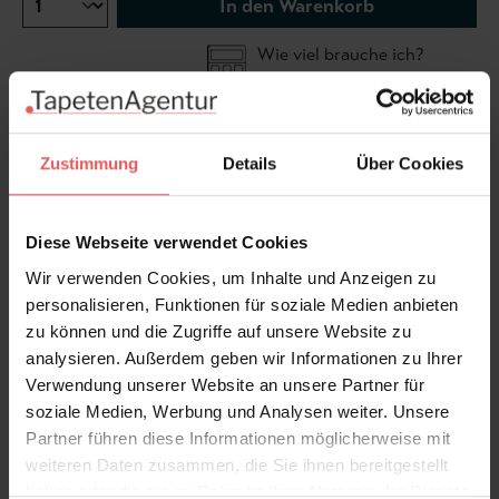
In den Warenkorb
Wie viel brauche ich?
Rollen & Mengen berechnen
Zustimmung
Details
Über Cookies
Ein klassisches Ornament in harmonischer Farbigkeit:
Valerian
verbindet warme Goldtöne mit sanftem Grün
auf hellem Grund. Das regelmäßige Muster erinnert
Diese Webseite verwendet Cookies
an mediterrane Fliesen und bringt zugleich Frische
Wir verwenden Cookies, um Inhalte und Anzeigen zu
und Eleganz in den Raum.
personalisieren, Funktionen für soziale Medien anbieten
zu können und die Zugriffe auf unsere Website zu
Produktdetails
analysieren. Außerdem geben wir Informationen zu Ihrer
Verwendung unserer Website an unsere Partner für
Versand & Zahlung
soziale Medien, Werbung und Analysen weiter. Unsere
Partner führen diese Informationen möglicherweise mit
weiteren Daten zusammen, die Sie ihnen bereitgestellt
Bewertungen
haben oder die sie im Rahmen Ihrer Nutzung der Dienste