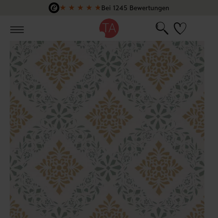
★
★
★
★
★
Bei 1245 Bewertungen
Zum Hauptinhalt springen