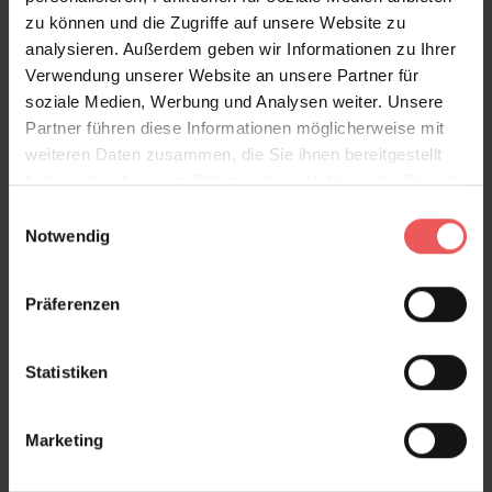
Tapezieren ab. Die beiden Drops sind nebeneinander
zu können und die Zugriffe auf unsere Website zu
auf eine Rolle gedruckt und werden vor dem
analysieren. Außerdem geben wir Informationen zu Ihrer
Anbringen entlang der Schnittkante getrennt. So
Verwendung unserer Website an unsere Partner für
entsteht ein abwechslungsreiches, lebendiges
soziale Medien, Werbung und Analysen weiter. Unsere
Gesamtbild an der Wand.
Partner führen diese Informationen möglicherweise mit
weiteren Daten zusammen, die Sie ihnen bereitgestellt
haben oder die sie im Rahmen Ihrer Nutzung der Dienste
gesammelt haben.
Einwilligungsauswahl
Produktdetails
Notwendig
Versand & Zahlung
Präferenzen
Bewertungen
Statistiken
FAQ
Teilen!
Marketing