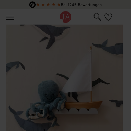
★
★
★
★
★
Bei 1245 Bewertungen
Zum Hauptinhalt springen