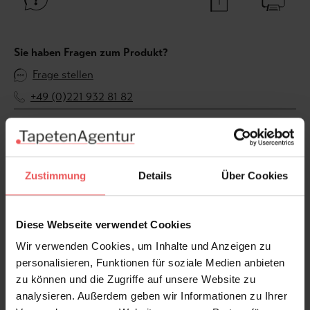
Sie haben Fragen zum Produkt?
Frage stellen
+49 (0)221 932 81 82
Produktgalerie überspringen
Varianten
Zustimmung
Details
Über Cookies
Diese Webseite verwendet Cookies
Wir verwenden Cookies, um Inhalte und Anzeigen zu
personalisieren, Funktionen für soziale Medien anbieten
zu können und die Zugriffe auf unsere Website zu
analysieren. Außerdem geben wir Informationen zu Ihrer