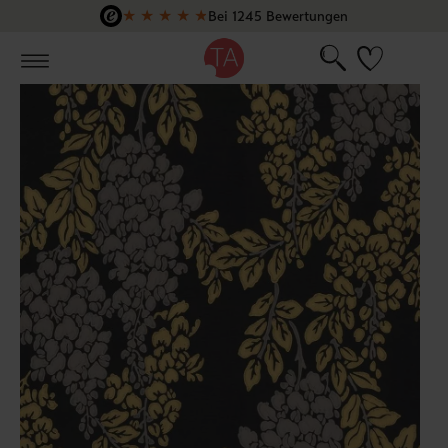
★
★
★
★
★
Bei 1245 Bewertungen
Zum Hauptinhalt springen