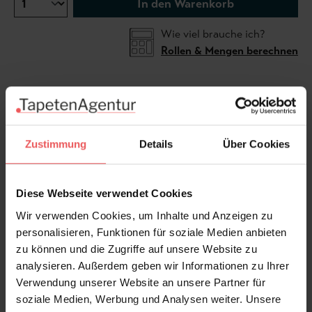
In den Warenkorb
Wie viel brauche ich?
Rollen & Mengen berechnen
Die Tapete Wisteria, col.06, zeigt die üppig
herabhängenden Blüten einer klassischen Glyzinie
und greift damit ein romantisches Motiv des 19.
Zustimmung
Details
Über Cookies
Jahrhunderts auf, das von historischen Seidendrucken
inspiriert ist. Die dekorativen Blütentrauben bringen
Diese Webseite verwendet Cookies
eine ruhige, zugleich lebendige Note in den Raum und
lassen ein wenig englischen Frühling einziehen – zu
Wir verwenden Cookies, um Inhalte und Anzeigen zu
jeder Jahreszeit.
personalisieren, Funktionen für soziale Medien anbieten
Grundfarbe: Off-Black 57
zu können und die Zugriffe auf unsere Website zu
Druckfarben: Charleston Gray 243, Bespoke Gold
analysieren. Außerdem geben wir Informationen zu Ihrer
Verwendung unserer Website an unsere Partner für
soziale Medien, Werbung und Analysen weiter. Unsere
Produktdetails