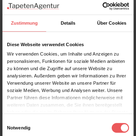
Produktdetails
Versand & Zahlung
Zustimmung
Details
Über Cookies
Bewertungen
Diese Webseite verwendet Cookies
FAQ
Teilen!
Wir verwenden Cookies, um Inhalte und Anzeigen zu
personalisieren, Funktionen für soziale Medien anbieten
zu können und die Zugriffe auf unsere Website zu
analysieren. Außerdem geben wir Informationen zu Ihrer
Verwendung unserer Website an unsere Partner für
Sie haben Fragen zum Produkt?
soziale Medien, Werbung und Analysen weiter. Unsere
Partner führen diese Informationen möglicherweise mit
Frage stellen
weiteren Daten zusammen, die Sie ihnen bereitgestellt
+49 (0)221 932 81 82
haben oder die sie im Rahmen Ihrer Nutzung der Dienste
gesammelt haben.
Einwilligungsauswahl
Notwendig