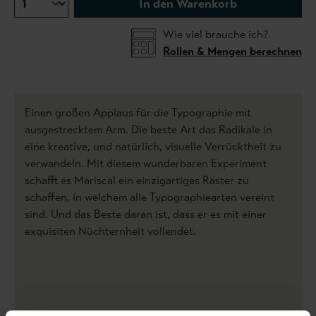
In den Warenkorb
Wie viel brauche ich?
Rollen & Mengen berechnen
Einen großen Applaus für die Typographie mit
ausgestrecktem Arm. Die beste Art das Radikale in
eine kreative, und natürlich, visuelle Verrücktheit zu
verwandeln. Mit diesem wunderbaren Experiment
schafft es Mariscal ein einzigartiges Raster zu
schaffen, in welchem alle Typographiearten vereint
sind. Und das Beste daran ist, dass er es mit einer
exquisiten Nüchternheit vollendet.