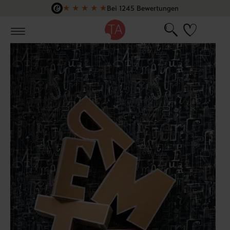
★
★
★
★
★
Bei 1245 Bewertungen
Zum Hauptinhalt springen