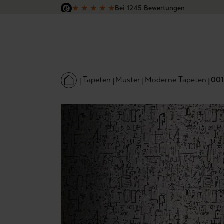
★
★
★
★
★
Bei 1245 Bewertungen
 Hauptinhalt springen
Zur Suche springen
Zur Hauptnavigation springen
Versandkostenfrei in Deutschland
Tapeten
Muster
Moderne Tapeten
001