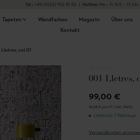
Tel.:
+49 (0)221 932 81 82
|
Hotline:
Mo – Fr 9.15 – 13 Uhr
Tapeten
Wandfarben
Magazin
Über uns
Kontakt
 Lletres, col.01
TRES TINTAS
001 Lletres, 
99,00 €
18,68 € pro m² |
inkl. MwSt.
Lieferzeit: 7 Werktage
Versandkosten anzeige