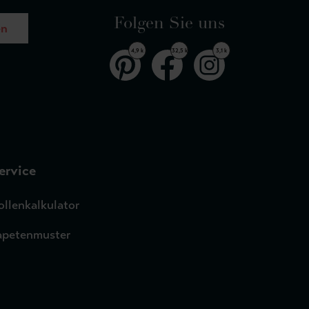
Folgen Sie uns
en
4,9 k
32,5 k
3,1 k
ervice
ollenkalkulator
apetenmuster