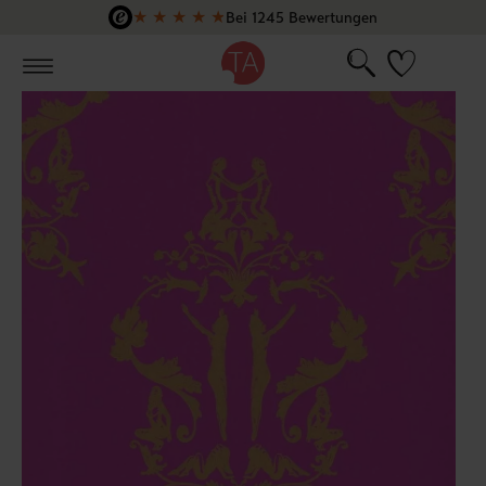
★
★
★
★
★
Bei 1245 Bewertungen
Zum Hauptinhalt springen