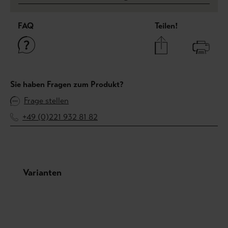
FAQ
Teilen!
Sie haben Fragen zum Produkt?
Frage stellen
+49 (0)221 932 81 82
Produktgalerie überspringen
Varianten