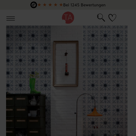
★
★
★
★
★
Bei 1245 Bewertungen
Zum Hauptinhalt springen