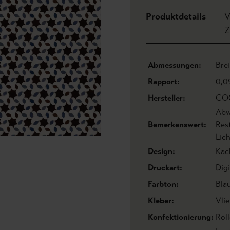
Produktdetails
V
Z
Abmessungen:
Bre
Rapport:
0,0
Hersteller:
CO
Abw
Bemerkenswert:
Res
Lic
Design:
Kac
Druckart:
Dig
Farbton:
Bla
Kleber:
Vlie
Konfektionierung:
Roll