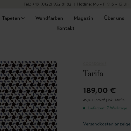
Tel.:
+49 (0)221 932 81 82
|
Hotline:
Mo – Fr 9.15 – 13 Uhr
Tapeten
Wandfarben
Magazin
Über uns
Kontakt
COORDONNÈ
Tarifa
189,00 €
45,16 € pro m² |
inkl. MwSt.
Lieferzeit: 7 Werktage
Versandkosten anzeige