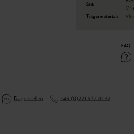
Exo
Stil:
Ori
Trägermaterial:
Vli
FAQ
Frage stellen
+49 (0)221 932 81 82