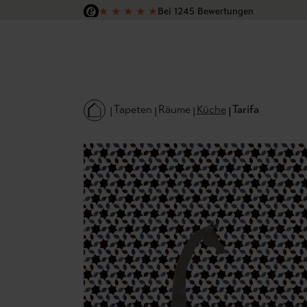
★
★
★
★
★
Bei 1245 Bewertungen
 Hauptinhalt springen
Zur Suche springen
Zur Hauptnavigation springen
Versandkostenfrei in Deutschland
Tapeten
Räume
Küche
Tarifa