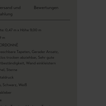
ersand und
Bewertungen
ahlung
ite: 0,47 m x Höhe 9,00 m
9 m
ORDONNÈ
aschbare Tapeten
, Gerader Ansatz
,
tlos trocken abziehbar
, Sehr gute
htbeständigkeit
, Wand einkleistern
hel
, Sterne
italdruck
u
, Schwarz
, Weiß
skleber
e