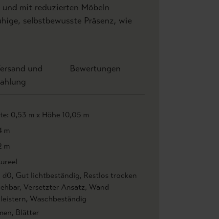
, und mit reduzierten Möbeln
hige, selbstbewusste Präsenz, wie
ersand und
Bewertungen
ahlung
ite: 0,53 m x Höhe 10,05 m
4 m
2 m
ureel
1 d0
, Gut lichtbeständig
, Restlos trocken
iehbar
, Versetzter Ansatz
, Wand
leistern
, Waschbeständig
men
, Blätter