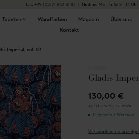
Tel.:
+49 (0)221 932 81 82
|
Hotline:
Mo – Fr 9.15 – 13 Uhr
Tapeten
Wandfarben
Magazin
Über uns
Kontakt
dis Imperial, col. 03
MASUREEL
Gladis Imperi
130,00 €
24,41 € pro m² |
inkl. MwSt.
Lieferzeit: 7 Werktage
Versandkosten anzeige