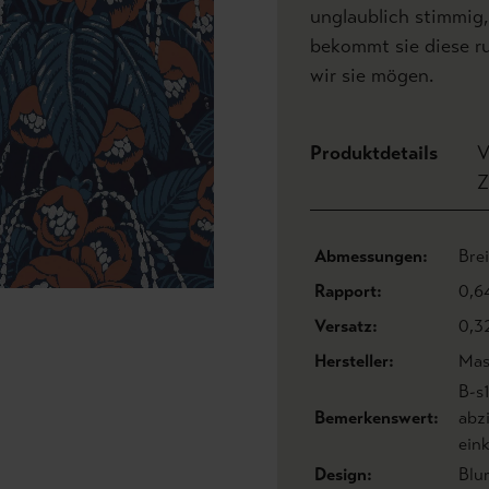
unglaublich stimmig
bekommt sie diese ru
wir sie mögen.
Produktdetails
V
Z
Abmessungen:
Bre
Rapport:
0,6
Versatz:
0,3
Hersteller:
Mas
B-s
Bemerkenswert:
abz
eink
Design:
Blu