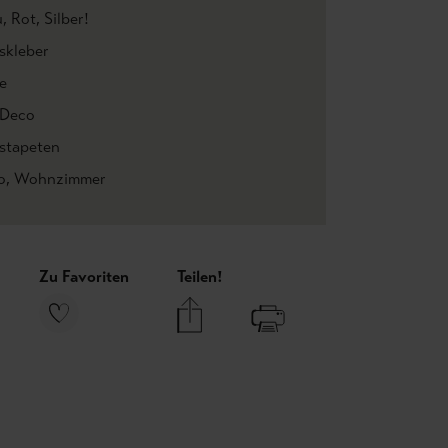
u
, Rot
, Silber!
skleber
e
 Deco
estapeten
o
, Wohnzimmer
Zu Favoriten
Teilen!