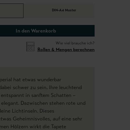
DIN-A4 Muster
In den Warenkorb
Wie viel brauche ich?
Rollen & Mengen berechnen
perial hat etwas wunderbar
abei schwer zu sein. Ihre leuchtend
n entspannt in sanftem Schatten –
ig elegant. Dazwischen stehen rote und
leine Lichtinseln. Dieses
twas Geheimnisvolles, auf eine sehr
men Hölzern wirkt die Tapete