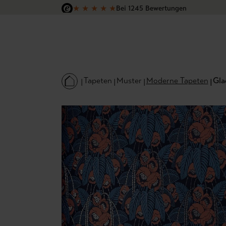
★
★
★
★
★
Bei 1245 Bewertungen
 Hauptinhalt springen
Zur Suche springen
Zur Hauptnavigation springen
Versandkostenfrei in Deutschland
Tapeten
Muster
Moderne Tapeten
Gla