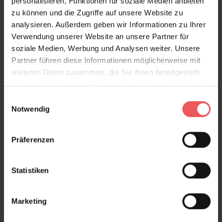
Produktgalerie überspringen
Variante
personalisieren, Funktionen für soziale Medien anbieten
zu können und die Zugriffe auf unsere Website zu
analysieren. Außerdem geben wir Informationen zu Ihrer
Verwendung unserer Website an unsere Partner für
soziale Medien, Werbung und Analysen weiter. Unsere
Partner führen diese Informationen möglicherweise mit
weiteren Daten zusammen, die Sie ihnen bereitgestellt
haben oder die sie im Rahmen Ihrer Nutzung der Dienste
gesammelt haben.
Einwilligungsauswahl
Notwendig
Präferenzen
Statistiken
Marketing