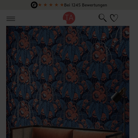
★
★
★
★
★
Bei 1245 Bewertungen
Zum Hauptinhalt springen