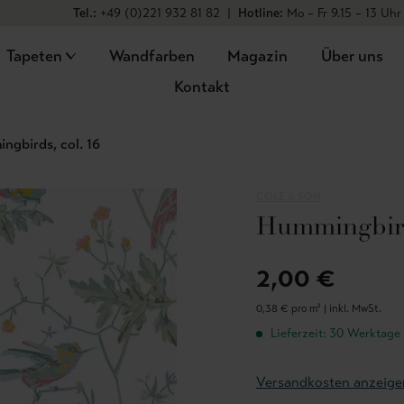
Tel.:
+49 (0)221 932 81 82
|
Hotline:
Mo – Fr 9.15 – 13 Uhr
Tapeten
Wandfarben
Magazin
Über uns
Kontakt
ngbirds, col. 16
COLE & SON
Hummingbirds
2,00 €
0,38 € pro m² |
inkl. MwSt.
Lieferzeit: 30 Werktage
Versandkosten anzeige