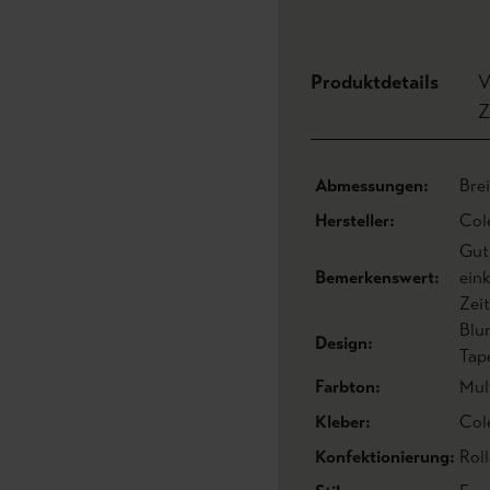
Produktdetails
V
Z
Abmessungen:
Bre
Hersteller:
Col
Gut
Bemerkenswert:
eink
Zei
Blu
Design:
Tap
Farbton:
Mul
Kleber:
Col
Konfektionierung:
Roll