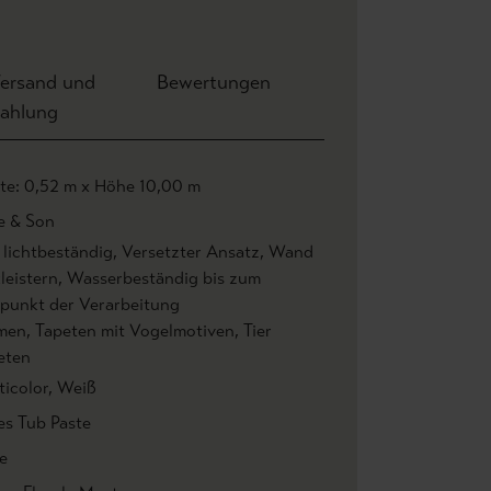
ersand und
Bewertungen
ahlung
ite: 0,52 m x Höhe 10,00 m
e & Son
 lichtbeständig
, Versetzter Ansatz
, Wand
leistern
, Wasserbeständig bis zum
tpunkt der Verarbeitung
men
, Tapeten mit Vogelmotiven
, Tier
eten
ticolor
, Weiß
es Tub Paste
e