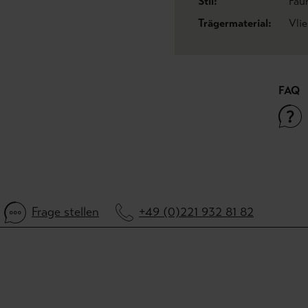
Stil:
Fau
Trägermaterial:
Vli
FAQ
Frage stellen
+49 (0)221 932 81 82