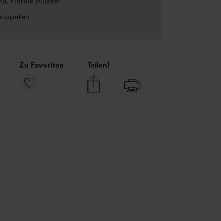
na
, Florale Muster
estapeten
Zu Favoriten
Teilen!