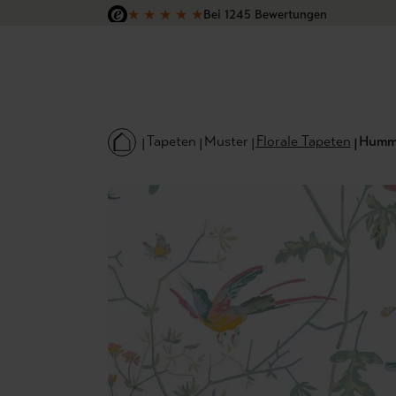
★
★
★
★
★
Bei 1245 Bewertungen
 Hauptinhalt springen
Zur Suche springen
Zur Hauptnavigation springen
Versandkostenfrei in Deutschland
Tapeten
Muster
Florale Tapeten
Hummi