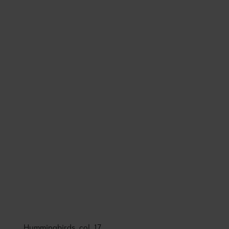
Hummingbirds, col. 17