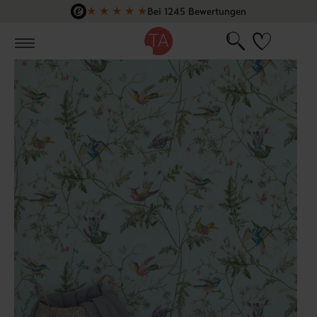
★
★
★
★
★
Bei 1245 Bewertungen
Zum Hauptinhalt springen