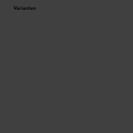
Produktgalerie überspringen
Varianten