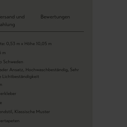
ersand und
Bewertungen
ahlung
ite: 0,53 m x Höhe 10,05 m
6 m
o Schweden
ader Ansatz
, Hochwaschbeständig
, Sehr
e Lichtbeständigkeit
n
ierkleber
e
endstil
, Klassische Muster
iertapeten