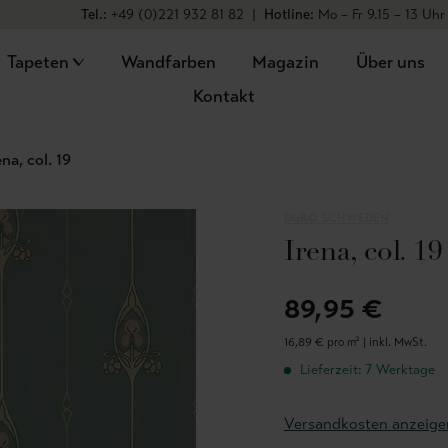
Tel.:
+49 (0)221 932 81 82
|
Hotline:
Mo – Fr 9.15 – 13 Uhr
Tapeten
Wandfarben
Magazin
Über uns
Kontakt
ena, col. 19
DURO SCHWEDEN
Irena, col. 19
89,95 €
16,89 € pro m² |
inkl. MwSt.
Lieferzeit: 7 Werktage
Versandkosten anzeige