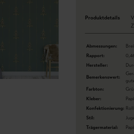
Produktdetails
V
Z
Abmessungen:
Bre
Rapport:
0,4
Hersteller:
Dur
Ger
Bemerkenswert:
gut
Farbton:
Grü
Kleber:
Pap
Konfektionierung:
Roll
Stil:
Jug
Trägermaterial:
Pap