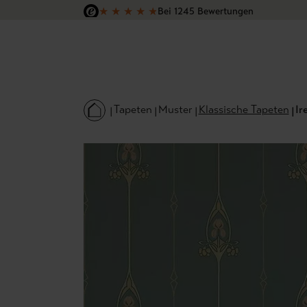
★
★
★
★
★
Bei 1245 Bewertungen
 Hauptinhalt springen
Zur Suche springen
Zur Hauptnavigation springen
Versandkostenfrei in Deutschland
Tapeten
Muster
Klassische Tapeten
Ir