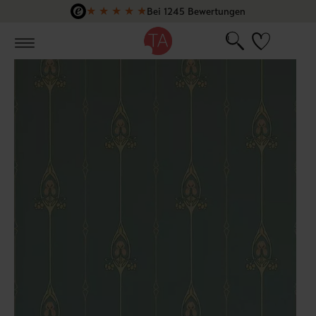
★
★
★
★
★
Bei 1245 Bewertungen
Zum Hauptinhalt springen