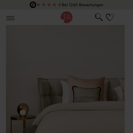
★
★
★
★
★
Bei 1245 Bewertungen
Zum Hauptinhalt springen