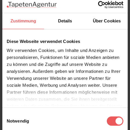
Versand & Zahlung
Zustimmung
Details
Über Cookies
Bewertungen
Diese Webseite verwendet Cookies
FAQ
Teilen!
Wir verwenden Cookies, um Inhalte und Anzeigen zu
personalisieren, Funktionen für soziale Medien anbieten
zu können und die Zugriffe auf unsere Website zu
analysieren. Außerdem geben wir Informationen zu Ihrer
Verwendung unserer Website an unsere Partner für
Sie haben Fragen zum Produkt?
soziale Medien, Werbung und Analysen weiter. Unsere
Frage stellen
Partner führen diese Informationen möglicherweise mit
weiteren Daten zusammen, die Sie ihnen bereitgestellt
+49 (0)221 932 81 82
haben oder die sie im Rahmen Ihrer Nutzung der Dienste
gesammelt haben.
Einwilligungsauswahl
Notwendig