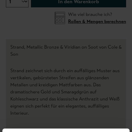
In den Warenkorb
Wie viel brauche ich?
Rollen & Mengen berechnen
Strand, Metallic Bronze & Viridian on Soot von Cole &
Son
Strand zeichnet sich durch ein auffälliges Muster aus
vertikalen, gebürsteten Streifen aus glänzenden
Metallen und kreidigen Mattfarben aus. Das
dramatischere Gold und Smaragdgrün auf
Kohleschwarz und das klassische Anthrazit und Weiß
eignen sich perfekt für ein elegantes, auffälliges
Interieur.
Produktdetails