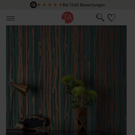
★
★
★
★
★
Bei 1245 Bewertungen
Zum Hauptinhalt springen