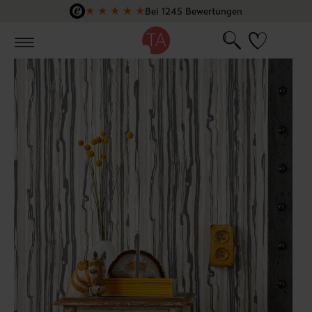
★
★
★
★
★
Bei 1245 Bewertungen
Zum Hauptinhalt springen