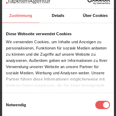
Versand & Zahlung
Zustimmung
Details
Über Cookies
Bewertungen
Diese Webseite verwendet Cookies
FAQ
Teilen!
Wir verwenden Cookies, um Inhalte und Anzeigen zu
personalisieren, Funktionen für soziale Medien anbieten
zu können und die Zugriffe auf unsere Website zu
analysieren. Außerdem geben wir Informationen zu Ihrer
Verwendung unserer Website an unsere Partner für
Sie haben Fragen zum Produkt?
soziale Medien, Werbung und Analysen weiter. Unsere
Frage stellen
Partner führen diese Informationen möglicherweise mit
+49 (0)221 932 81 82
weiteren Daten zusammen, die Sie ihnen bereitgestellt
haben oder die sie im Rahmen Ihrer Nutzung der Dienste
gesammelt haben.
Einwilligungsauswahl
Notwendig
Produktgalerie überspringen
Varianten