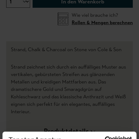
In den Warenkorb
Wie viel brauche ich?
Rollen & Mengen berechnen
Strand, Chalk & Charcoal on Stone von Cole & Son
Strand zeichnet sich durch ein auffälliges Muster aus
vertikalen, gebürsteten Streifen aus glänzenden
Metallen und kreidigen Mattfarben aus. Das
dramatischere Gold und Smaragdgrün auf
Kohleschwarz und das klassische Anthrazit und Weiß
eignen sich perfekt für ein elegantes, auffälliges
Interieur.
Produktdetails