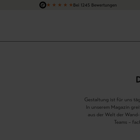
★
★
★
★
★
Bei 1245 Bewertungen
 Hauptinhalt springen
Zur Suche springen
Zur Hauptnavigation springen
D
Gestaltung ist für uns tä
In unserem Magazin greif
aus der Welt der Wand- und Raumgestaltung auf. Unse
Teams – fac