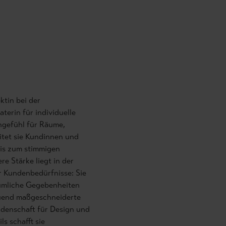
ktin bei der
erin für individuelle
ngefühl für Räume,
itet sie Kundinnen und
bis zum stimmigen
r Kundenbedürfnisse: Sie
äumliche Gegebenheiten
auend maßgeschneiderte
idenschaft für Design und
ls schafft sie