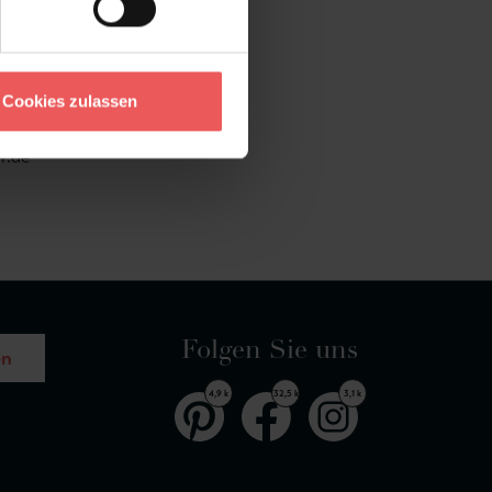
nseits klassischer
elbar in seine Beratung
eit ein.
Cookies zulassen
ter +49 (0)221 932 81 82
r.de
Folgen Sie uns
en
4,9 k
32,5 k
3,1 k