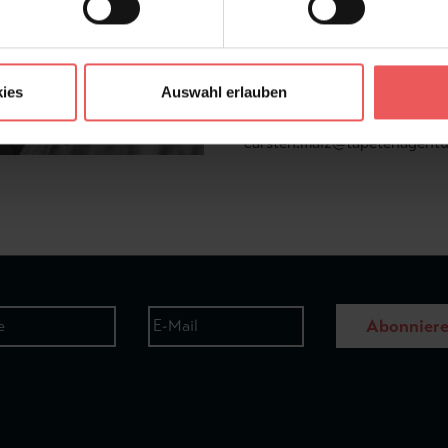
gewonnenen Impulse – auch je
Fachformate – fließen unmitt
und in die konzeptionelle Arb
ies
Auswahl erlauben
Carsten Malz Inhaber & Bera
carsten.malz@tapetenagentu
Abonnier