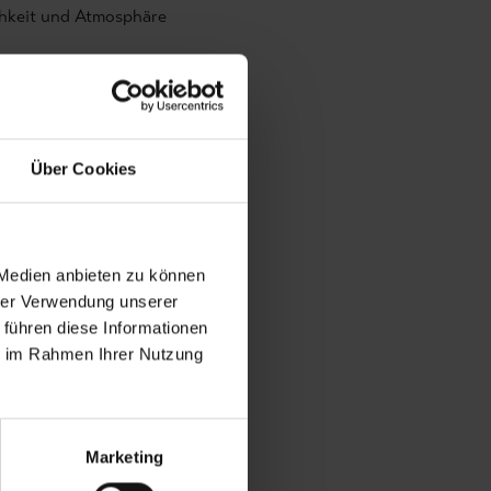
chkeit und Atmosphäre
Über Cookies
 Medien anbieten zu können
hrer Verwendung unserer
eschäftsführer und
 führen diese Informationen
entur. Mit langjähriger
ie im Rahmen Ihrer Nutzung
n Gespür für Farben,
eitet er Projekte von der
msetzung. Seine
führt ihn regelmäßig auf
Marketing
 ganz Europa. Die dort