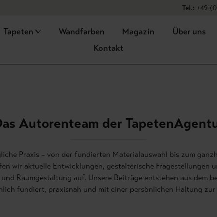
Versandko
Tel.:
+49 (0
Tapeten
Wandfarben
Magazin
Über uns
Kontakt
as Autorenteam der TapetenAgent
gliche Praxis – von der fundierten Materialauswahl bis zum ganzh
en wir aktuelle Entwicklungen, gestalterische Fragestellungen u
re Beiträge entstehen aus dem beruflichen Alltag unseres
hlich fundiert, praxisnah und mit einer persönlichen Haltung zur