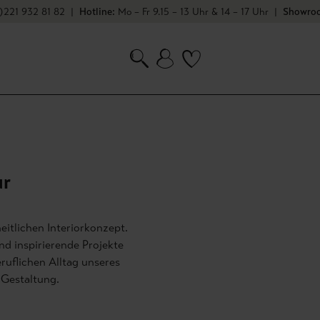
stenfrei in Deutschland
)221 932 81 82
|
Hotline:
Mo – Fr 9.15 – 13 Uhr & 14 – 17 Uhr
|
Showroo
ur
eitlichen Interiorkonzept.
nd inspirierende Projekte
 Gestaltung.