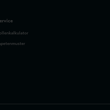
ervice
ollenkalkulator
apetenmuster