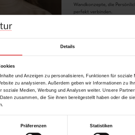
Wandkonzepte, die Persönli
perfekt verbinden.
Details
Cookies
Carsten Malz
nhalte und Anzeigen zu personalisieren, Funktionen für soziale
Website zu analysieren. Außerdem geben wir Informationen zu I
Carsten Malz ist seit 2003 G
r soziale Medien, Werbung und Analysen weiter. Unsere Partner
Kundenberater der TapetenAg
 Daten zusammen, die Sie ihnen bereitgestellt haben oder die s
Erfahrung und einem sichere
n.
Materialien und Tapeten begl
ersten Idee bis zur stimmigen U
Leidenschaft für Gestaltung 
Präferenzen
Statistiken
Messen und Ausstellungen in