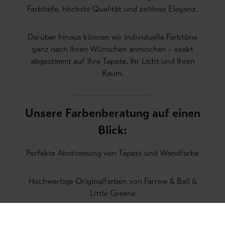
Farbtiefe, höchste Qualität und zeitlose Eleganz.
Darüber hinaus können wir individuelle Farbtöne
ganz nach Ihren Wünschen anmischen – exakt
abgestimmt auf Ihre Tapete, Ihr Licht und Ihren
Raum.
Unsere Farbenberatung auf einen
Blick:
Perfekte Abstimmung von Tapete und Wandfarbe
Hochwertige Originalfarben von Farrow & Ball &
Little Greene
Individuell angemischte Wunschfarben