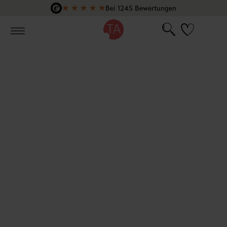
★
★
★
★
★
Bei 1245 Bewertungen
Zum Hauptinhalt springen