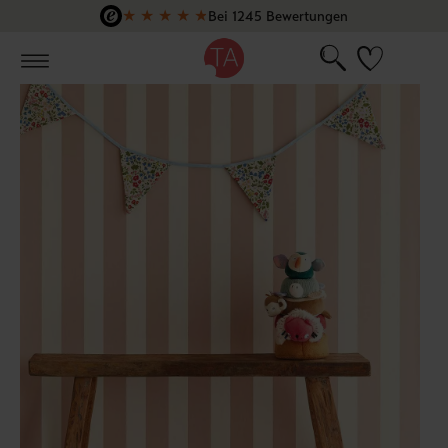
★
★
★
★
★
Bei 1245 Bewertungen
Zum Hauptinhalt springen