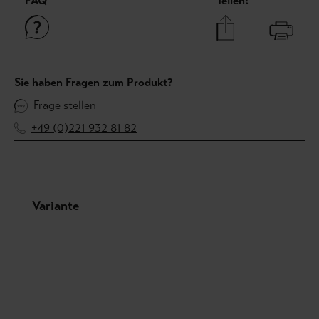
FAQ
Teilen!
Sie haben Fragen zum Produkt?
Frage stellen
+49 (0)221 932 81 82
Produktgalerie überspringen
Variante