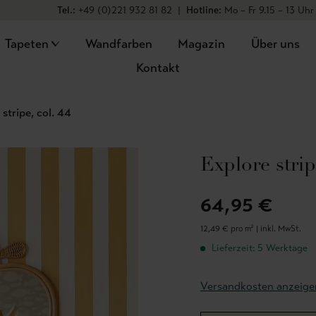
Tel.:
+49 (0)221 932 81 82
|
Hotline:
Mo – Fr 9.15 – 13 Uhr
Tapeten
Wandfarben
Magazin
Über uns
Kontakt
 stripe, col. 44
Explore strip
64,95 €
12,49 € pro m² |
inkl. MwSt.
Lieferzeit: 5 Werktage
Versandkosten anzeige