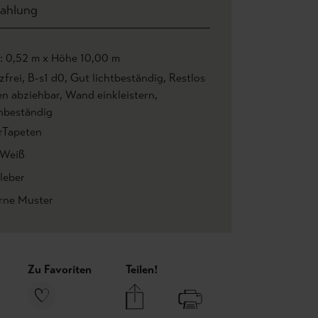
ahlung
e: 0,52 m x Höhe 10,00 m
zfrei
, B-s1 d0
, Gut lichtbeständig
, Restlos
en abziehbar
, Wand einkleistern
,
beständig
rTapeten
 Weiß
leber
ne Muster
Zu Favoriten
Teilen!