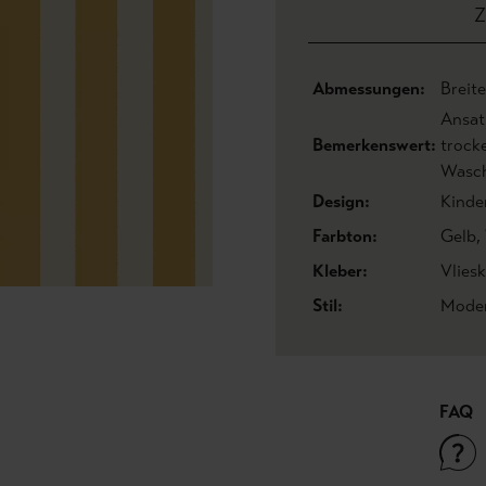
Z
Abmessungen:
Breit
Ansat
Bemerkenswert:
trock
Wasch
Design:
Kinde
Farbton:
Gelb
,
Kleber:
Vliesk
Stil:
Moder
FAQ