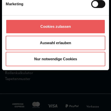
Marketing
Top-
Kundeninfo
Rechtliches
Kategorien
Magazin
AGB
Cookies zulassen
Topseller
FAQ
Datenschutz
Tapeten
Versandkosten
Impressum
Newsletter
Widerruf
Auswahl erlauben
Cookie-
Einstellungen
Nur notwendige Cookies
Service
Rollenkalkulator
Tapetenmuster