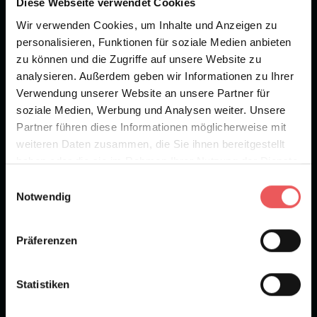
Diese Webseite verwendet Cookies
Wir verwenden Cookies, um Inhalte und Anzeigen zu
personalisieren, Funktionen für soziale Medien anbieten
zu können und die Zugriffe auf unsere Website zu
analysieren. Außerdem geben wir Informationen zu Ihrer
Verwendung unserer Website an unsere Partner für
Abonnieren
soziale Medien, Werbung und Analysen weiter. Unsere
Partner führen diese Informationen möglicherweise mit
Erhalten Sie aktuelle Informationen über die neuesten Tapetentrends.
Informationen zum Datenschutz.
weiteren Daten zusammen, die Sie ihnen bereitgestellt
haben oder die sie im Rahmen Ihrer Nutzung der Dienste
Folgen Sie uns
4,9 k
32,5 k
3,1 k
gesammelt haben.
Einwilligungsauswahl
Notwendig
Kontakt
Präferenzen
TapetenAgentur
+49 (0)221 932 81 82
Jakobstrasse 66 (Innenhof) |
info@tapetenagentur.de
50678 Köln
Statistiken
Vertrag widerrufen