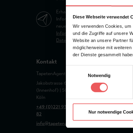
Erhalten Sie aktuelle
Diese Webseite verwendet 
Informationen über die
neuesten Tapetentrends.
Wir verwenden Cookies, um I
Informationen zum
und die Zugriffe auf unsere 
Datenschutz.
Website an unsere Partner fü
möglicherweise mit weiteren
der Dienste gesammelt habe
Kontakt
Top-Kategorie
Einwilligungsauswahl
TapetenAgentur
Notwendig
Topseller
Jakobstrasse 66
Tapeten
(Innenhof) | 50678
Köln
+49 (0)221 932 81
Nur notwendige Cook
82
info@tapetenagentur.de