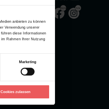
en
4,9 k
32,5 k
3,1 k
 Medien anbieten zu können
hrer Verwendung unserer
 führen diese Informationen
ie im Rahmen Ihrer Nutzung
ervice
Marketing
ollenkalkulator
apetenmuster
Cookies zulassen