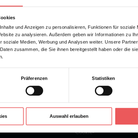
Abonnier
Cookies
nhalte und Anzeigen zu personalisieren, Funktionen für soziale
Website zu analysieren. Außerdem geben wir Informationen zu I
r soziale Medien, Werbung und Analysen weiter. Unsere Partner
 Daten zusammen, die Sie ihnen bereitgestellt haben oder die s
n.
n
Kundeninfo
Rechtliches
S
Präferenzen
Statistiken
Magazin
AGB
R
FAQ
Datenschutz
T
Versandkosten
Impressum
ies
Auswahl erlauben
Newsletter
Widerruf
Cookie-