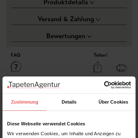
Produktdetails
Versand & Zahlung
Bewertungen
FAQ
Teilen!
Sie haben Fragen zum Produkt?
Frage stellen
Zustimmung
Details
Über Cookies
+49 (0)221 932 81 82
Diese Webseite verwendet Cookies
Wir verwenden Cookies, um Inhalte und Anzeigen zu