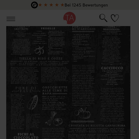
★
★
★
★
★
Bei 1245 Bewertungen
Zum Hauptinhalt springen