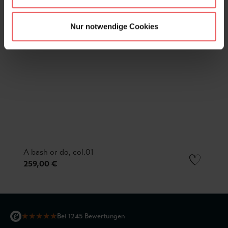
Nur notwendige Cookies
A bash or do, col.01
259,00 €
★
★
★
★
★
Bei 1245 Bewertungen