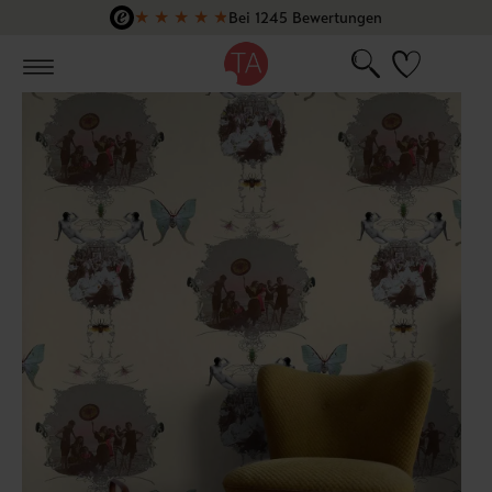
★
★
★
★
★
Bei 1245 Bewertungen
Zum Hauptinhalt springen