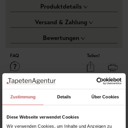
Produktdetails
Versand & Zahlung
Bewertungen
FAQ
Teilen!
Sie haben Fragen zum Produkt?
Zustimmung
Details
Über Cookies
Frage stellen
+49 (0)221 932 81 82
Diese Webseite verwendet Cookies
Wir verwenden Cookies, um Inhalte und Anzeigen zu