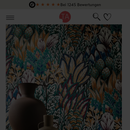
★
★
★
★
★
Bei 1245 Bewertungen
Zum Hauptinhalt springen