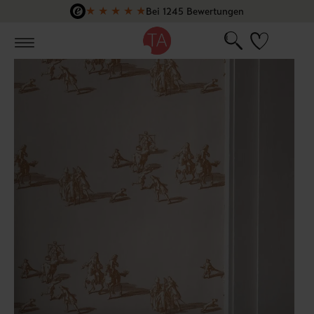
★
★
★
★
★
Bei 1245 Bewertungen
Zum Hauptinhalt springen