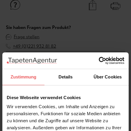
Sie haben Fragen zum Produkt?
Frage stellen
+49 (0)221 932 81 82
Zustimmung
Details
Über Cookies
Produktgalerie überspringen
Varianten
Diese Webseite verwendet Cookies
Wir verwenden Cookies, um Inhalte und Anzeigen zu
personalisieren, Funktionen für soziale Medien anbieten
zu können und die Zugriffe auf unsere Website zu
analysieren. Außerdem geben wir Informationen zu Ihrer