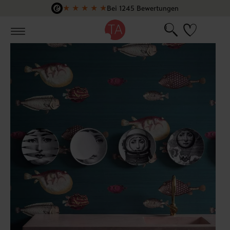
★
★
★
★
★
Bei 1245 Bewertungen
Zum Hauptinhalt springen