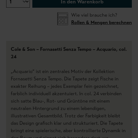
In den Warenkorb
Wie viel brauche ich?
Rollen & Mengen berechnen
Cole & Son – Fornasetti Senza Tempo – Acquario, col.
24
„Acquario“ ist ein zentrales Motiv der Kollektion
Fornasetti Senza Tempo. Die Tapete zeigt Fische in
exakter Reihung – jedes Exemplar fein gezeichnet,
farblich individuell akzentuiert. In col. 24 verbinden
sich satte Blau-, Rot- und Grüntöne mit einem
neutralen Hintergrund zu einem lebendigen,
illustrativen Gesamtbild. Trotz der Farbigkeit bleibt
das Design grafisch klar und strukturiert. Die Tapete
bringt eine spielerische, aber kontrollierte Dynamik in
den Raum und eignet sich besonders dort, wo