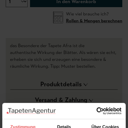
In den Warenkorb
Wie viel brauche ich?
Rollen & Mengen berechnen
das Besondere der Tapete Afra ist die
authentische Wirkung der Blätter. Als wären sie echt,
erheben sie sich und erzeugen eine besondere &
räumliche Wirkung. Tipp: Muster bestellen.
Produktdetails
Versand & Zahlung
Bewertungen
Zustimmung
Details
Über Cookies