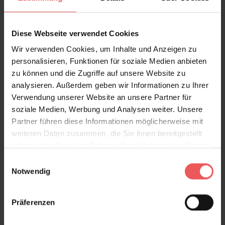
FAQ
Teilen!
Diese Webseite verwendet Cookies
Wir verwenden Cookies, um Inhalte und Anzeigen zu
personalisieren, Funktionen für soziale Medien anbieten
Sie haben Fragen zum Produkt?
zu können und die Zugriffe auf unsere Website zu
Frage stellen
analysieren. Außerdem geben wir Informationen zu Ihrer
Verwendung unserer Website an unsere Partner für
+49 (0)221 932 81 82
soziale Medien, Werbung und Analysen weiter. Unsere
Partner führen diese Informationen möglicherweise mit
weiteren Daten zusammen, die Sie ihnen bereitgestellt
haben oder die sie im Rahmen Ihrer Nutzung der Dienste
Produktgalerie überspringen
Varianten
gesammelt haben.
Einwilligungsauswahl
Notwendig
Präferenzen