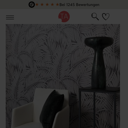
★
★
★
★
★
Bei 1245 Bewertungen
Zum Hauptinhalt springen