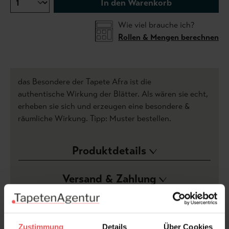
In den Warenkorb
Wie viel brauche ich?
Rollen & Mengen berechnen
das Besondere der Tapete Afra ist die
authentische Wirkung der Blätter. Als wären sie echt,
erheben sie sich und erzeugen eine besondere &
räumliche Wirkung. Tipp: Muster bestellen.
Produktdetails
Versand & Zahlung
Bewertungen
Zustimmung
Details
Über Cookies