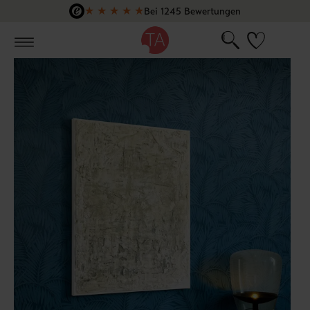
★
★
★
★
★
Bei 1245 Bewertungen
Zum Hauptinhalt springen