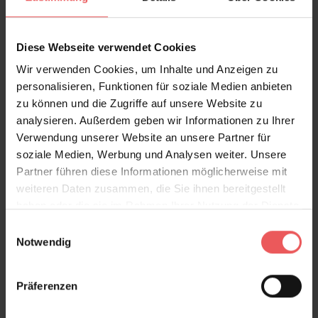
FAQ
Teilen!
Diese Webseite verwendet Cookies
Wir verwenden Cookies, um Inhalte und Anzeigen zu
personalisieren, Funktionen für soziale Medien anbieten
Sie haben Fragen zum Produkt?
zu können und die Zugriffe auf unsere Website zu
Frage stellen
analysieren. Außerdem geben wir Informationen zu Ihrer
Verwendung unserer Website an unsere Partner für
+49 (0)221 932 81 82
soziale Medien, Werbung und Analysen weiter. Unsere
Partner führen diese Informationen möglicherweise mit
weiteren Daten zusammen, die Sie ihnen bereitgestellt
haben oder die sie im Rahmen Ihrer Nutzung der Dienste
Produktgalerie überspringen
Varianten
gesammelt haben.
Einwilligungsauswahl
Notwendig
Präferenzen