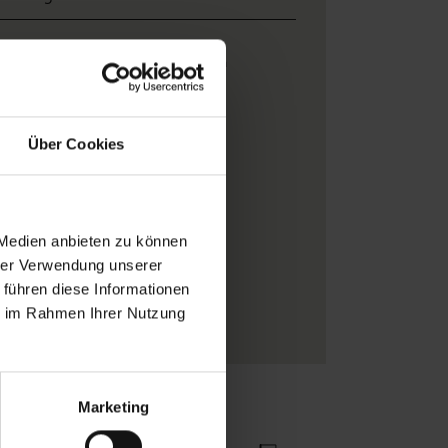
Breite: 0,52 m x Höhe 10,00 m
0,53 m
Eijffinger
Über Cookies
Quadrate/Rechtecke
Blau
Vlieskleber
 Medien anbieten zu können
Rolle
hrer Verwendung unserer
1920er Jahre
 führen diese Informationen
ie im Rahmen Ihrer Nutzung
Vliestapeten
Marketing
Zu Favoriten
Teilen!