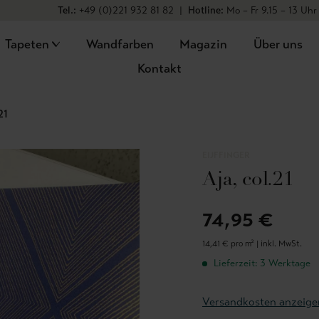
Tel.:
+49 (0)221 932 81 82
|
Hotline:
Mo – Fr 9.15 – 13 Uhr
Tapeten
Wandfarben
Magazin
Über uns
Kontakt
21
EIJFFINGER
Aja, col.21
74,95 €
14,41 € pro m² |
inkl. MwSt.
Lieferzeit: 3 Werktage
Versandkosten anzeige