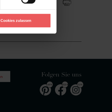
Cookies zulassen
Folgen Sie uns
en
4,9 k
32,5 k
3,1 k