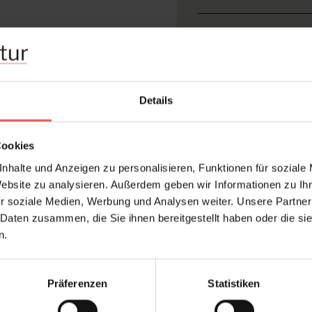
Abmessungen:
Rapport:
Hersteller:
Details
Design:
Farbton:
Cookies
Kleber:
nhalte und Anzeigen zu personalisieren, Funktionen für soziale
Konfektionierung:
Website zu analysieren. Außerdem geben wir Informationen zu I
Stil:
r soziale Medien, Werbung und Analysen weiter. Unsere Partner
 Daten zusammen, die Sie ihnen bereitgestellt haben oder die s
Trägermaterial:
n.
Präferenzen
Statistiken
FAQ