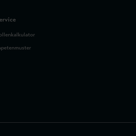
ervice
ollenkalkulator
apetenmuster