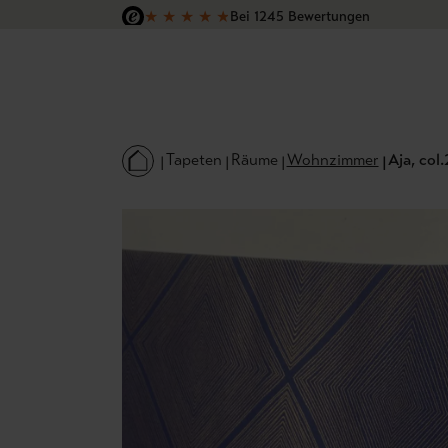
★
★
★
★
★
Bei 1245 Bewertungen
 Hauptinhalt springen
Zur Suche springen
Zur Hauptnavigation springen
Versandkostenfrei in Deutschland
Tapeten
Räume
Wohnzimmer
Aja, col.