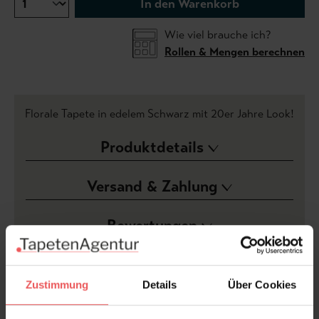
In den Warenkorb
Wie viel brauche ich?
Rollen & Mengen berechnen
Florale Tapete in edelem Schwarz mit 20er Jahre Look!
Produktdetails
Versand & Zahlung
Bewertungen
FAQ
Teilen!
Zustimmung
Details
Über Cookies