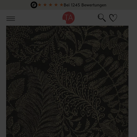
★
★
★
★
★
Bei 1245 Bewertungen
Zum Hauptinhalt springen