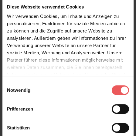
Diese Webseite verwendet Cookies
Sie haben Fragen zum Produkt?
Wir verwenden Cookies, um Inhalte und Anzeigen zu
Frage stellen
personalisieren, Funktionen für soziale Medien anbieten
zu können und die Zugriffe auf unsere Website zu
+49 (0)221 932 81 82
analysieren. Außerdem geben wir Informationen zu Ihrer
Verwendung unserer Website an unsere Partner für
soziale Medien, Werbung und Analysen weiter. Unsere
Partner führen diese Informationen möglicherweise mit
Produktgalerie überspringen
Varianten
weiteren Daten zusammen, die Sie ihnen bereitgestellt
haben oder die sie im Rahmen Ihrer Nutzung der Dienste
gesammelt haben.
Einwilligungsauswahl
Notwendig
Präferenzen
Statistiken