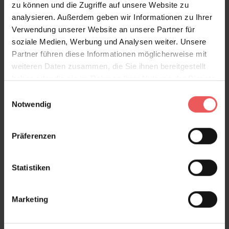
zu können und die Zugriffe auf unsere Website zu
Hölzern, schwarzen Möbeln, Naturmaterialien,
analysieren. Außerdem geben wir Informationen zu Ihrer
Leinenstoffen sowie Messing- oder Bronze-
Verwendung unserer Website an unsere Partner für
Accessoires. Durch den spannenden Kontrast
soziale Medien, Werbung und Analysen weiter. Unsere
zwischen dem floralen Muster und dem dunklen
Partner führen diese Informationen möglicherweise mit
Hintergrund entsteht eine zeitlose Wandgestaltung
weiteren Daten zusammen, die Sie ihnen bereitgestellt
mit besonderem Charakter.
haben oder die sie im Rahmen Ihrer Nutzung der Dienste
gesammelt haben.
Einwilligungsauswahl
Produktdetails
Notwendig
Versand & Zahlung
Präferenzen
Bewertungen
Statistiken
FAQ
Teilen!
Marketing