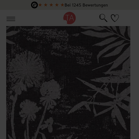
★
★
★
★
★
Bei 1245 Bewertungen
Zum Hauptinhalt springen