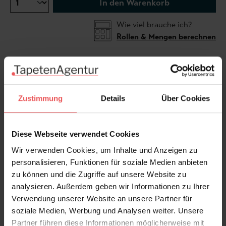
In den Warenkorb
Wie viel brauche ich?
Rollen & Mengen berechnen
Inspiriert vom Alfabia-Garten, einer oasenhaften
Naturschönheit auf Mallorca, zeigt die Tapete Alfabia
Zustimmung
Details
Über Cookies
in der Farbgebung Pierre bleue/Travertin
ausgeschnittene Pflanzensilhouetten auf Naturfaser.
Zarte Nuancen in Beige, Sand und sanftem Bleu
Diese Webseite verwendet Cookies
verleihen dem Design eine warme, mediterrane
Wir verwenden Cookies, um Inhalte und Anzeigen zu
Ausstrahlung. Die harmonische Farbgebung öffnet
personalisieren, Funktionen für soziale Medien anbieten
den Raum und unterstreicht seine ruhige Eleganz. Toll
zu können und die Zugriffe auf unsere Website zu
auch für Akzentwände!
analysieren. Außerdem geben wir Informationen zu Ihrer
Verwendung unserer Website an unsere Partner für
Produktdetails
soziale Medien, Werbung und Analysen weiter. Unsere
Partner führen diese Informationen möglicherweise mit