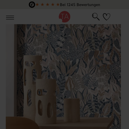
★
★
★
★
★
Bei 1245 Bewertungen
Zum Hauptinhalt springen