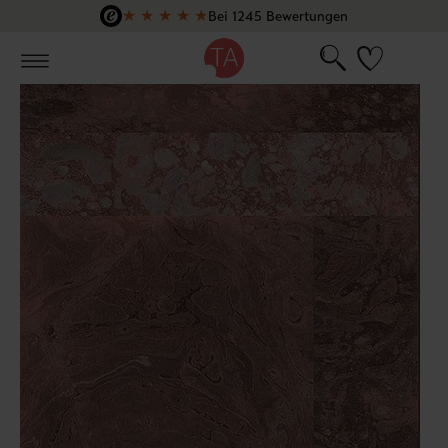
★
★
★
★
★
Bei 1245 Bewertungen
Zum Hauptinhalt springen