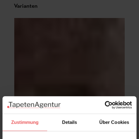
Produktgalerie überspringen
Varianten
Zustimmung
Details
Über Cookies