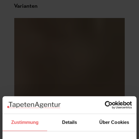
Produktgalerie überspringen
Varianten
Zustimmung
Details
Über Cookies