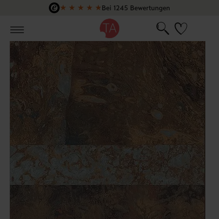
★
★
★
★
★
Bei 1245 Bewertungen
Zum Hauptinhalt springen