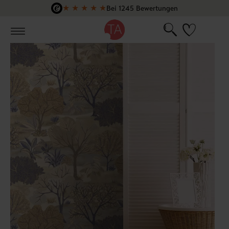
★
★
★
★
★
Bei 1245 Bewertungen
Zum Hauptinhalt springen