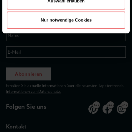
Auswahl erlauben
★
★
★
★
★
Bei 1245 Bewertungen
Newsletter
Nur notwendige Cookies
Abonnieren
Erhalten Sie aktuelle Informationen über die neuesten Tapetentrends.
Informationen zum Datenschutz.
Folgen Sie uns
4,9 k
32,5 k
3,1 k
Kontakt