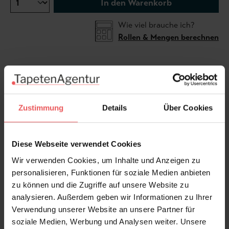
In den Warenkorb
Wie viel brauche ich?
Rollen & Mengen berechnen
Die Tapete Allure Park zeigt eine stilisierte Landschaft
aus Bäumen und Pflanzen in sanften Naturtönen. Das
dekorative Dessin verbindet klassische Naturmotive
Zustimmung
Details
Über Cookies
mit einer modernen, grafischen Handschrift und
schafft eine ruhige, wohnliche Atmosphäre. Die
Kombination aus Beige, Creme und soften Blau- und
Diese Webseite verwendet Cookies
Violetttönen wirkt elegant und zeitlos zugleich.
Wir verwenden Cookies, um Inhalte und Anzeigen zu
Besonders schön passt die Tapete zu natürlichen
personalisieren, Funktionen für soziale Medien anbieten
Materialien wie Holz, Leinen oder Rattan und eignet
zu können und die Zugriffe auf unsere Website zu
sich ideal für Wohnräume, Schlafzimmer oder
analysieren. Außerdem geben wir Informationen zu Ihrer
entspannte Rückzugsorte.
Verwendung unserer Website an unsere Partner für
soziale Medien, Werbung und Analysen weiter. Unsere
Produktdetails