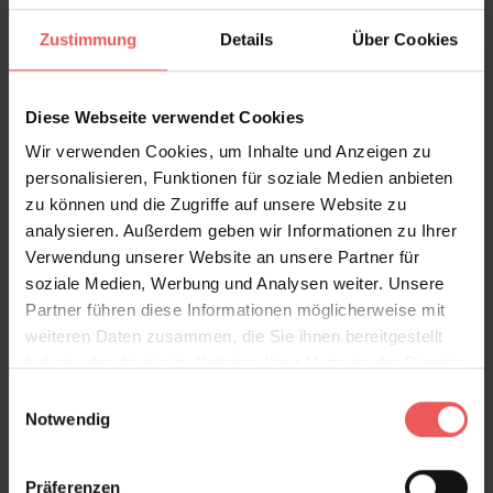
Bewertungen
Zustimmung
Details
Über Cookies
FAQ
Teilen!
Diese Webseite verwendet Cookies
Wir verwenden Cookies, um Inhalte und Anzeigen zu
personalisieren, Funktionen für soziale Medien anbieten
zu können und die Zugriffe auf unsere Website zu
analysieren. Außerdem geben wir Informationen zu Ihrer
Sie haben Fragen zum Produkt?
Verwendung unserer Website an unsere Partner für
Frage stellen
soziale Medien, Werbung und Analysen weiter. Unsere
+49 (0)221 932 81 82
Partner führen diese Informationen möglicherweise mit
weiteren Daten zusammen, die Sie ihnen bereitgestellt
haben oder die sie im Rahmen Ihrer Nutzung der Dienste
gesammelt haben.
Einwilligungsauswahl
Notwendig
Produktgalerie überspringen
Varianten
Präferenzen