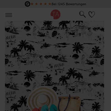
★
★
★
★
★
Bei 1245 Bewertungen
Zum Hauptinhalt springen