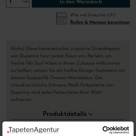
In den Warenkorb
Wie viel brauche ich?
Rollen & Mengen berechnen
Aloha! Diese hawaiianische, tropische Strandtapete
von Dupenny heizt jedem Raum ein. Perfekt, um
freche Tiki-Surf-Vibes in Ihrem Zuhause willkommen
zu heißen; setzen Sie ein heißes Design-Statement mit
diesem Südpazifik-Themen-Wanddekor. Die
charakteristische Schwarz-Weiß-Farbpalette von
Dupenny wird jedes Farbschema Ihrer Wahl
aufwerten.
Produktdetails
Versand & Zahlung