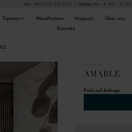
Tel.:
+49 (0)221 932 81 82
|
Hotline:
Mo – Fr 9.15 – 13 Uhr
Tapeten
Wandfarben
Magazin
Über uns
Kontakt
BLE
GLAMORA
AMABLE
Preis auf Anfrage