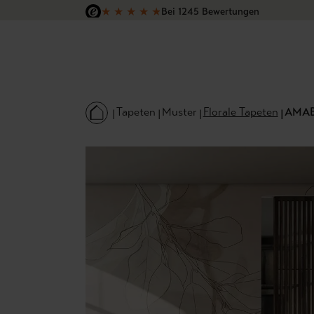
★
★
★
★
★
Bei 1245 Bewertungen
 Hauptinhalt springen
Zur Suche springen
Zur Hauptnavigation springen
Versandkostenfrei in Deutschland
Tapeten
Muster
Florale Tapeten
AMA