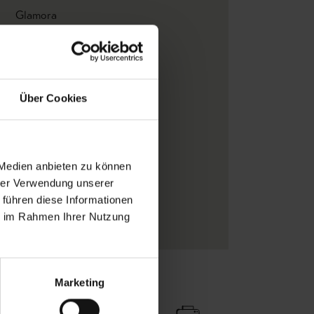
Glamora
Blätter
Digitaldruck
Creme
, Hellbraun
Über Cookies
Vlieskleber
GlamPure
Motiv
 Medien anbieten zu können
Vinyl-Tapeten
hrer Verwendung unserer
Florale Muster
, FotoTapeten
 führen diese Informationen
Vliestapeten
ie im Rahmen Ihrer Nutzung
Marketing
Zu Favoriten
Teilen!