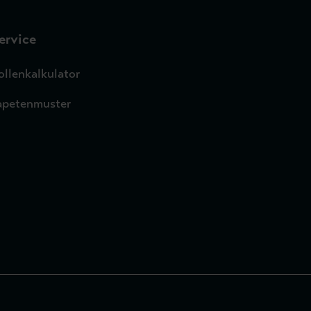
ervice
ollenkalkulator
apetenmuster