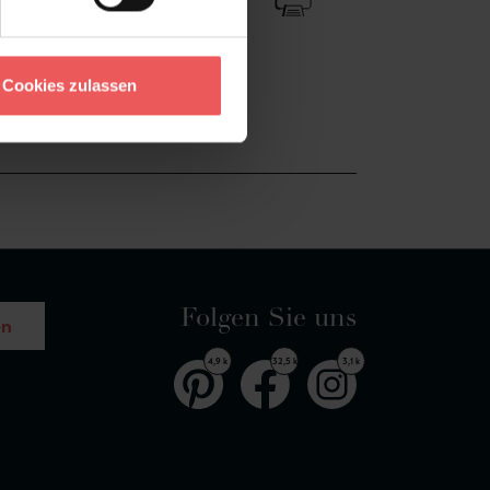
Cookies zulassen
Folgen Sie uns
en
4,9 k
32,5 k
3,1 k