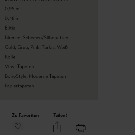
0,95 m
0,48 m
Èlitis
Blumen
, Schemen/Silhouetten
Gold
, Grau
, Pink
, Türkis
, Weiß
Rolle
Vinyl-Tapeten
BohoStyle
, Moderne Tapeten
Papiertapeten
Zu Favoriten
Teilen!