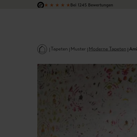
★
★
★
★
★
Bei 1245 Bewertungen
 Hauptinhalt springen
Zur Suche springen
Zur Hauptnavigation springen
Versandkostenfrei in Deutschland
Tapeten
Muster
Moderne Tapeten
Ami