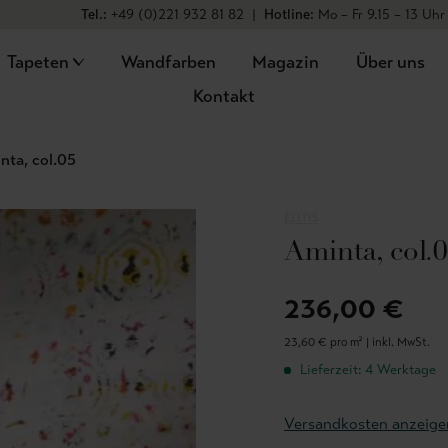
Tel.:
+49 (0)221 932 81 82
|
Hotline:
Mo – Fr 9.15 – 13 Uhr
Tapeten
Wandfarben
Magazin
Über uns
Kontakt
nta, col.05
ÈLITIS
Aminta, col.
236,00 €
23,60 € pro m² |
inkl. MwSt.
Lieferzeit: 4 Werktage
Versandkosten anzeige