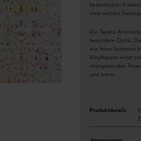
farbenfrohen Erlebni
viele weitere Farbtup
Die Tapete Aminta be
besondere Optik. Di
wie feine Schemen bl
Vinyltapete wirkt mi
changierenden Tönen 
und warm.
Produktdetails
V
Z
Abmessungen: