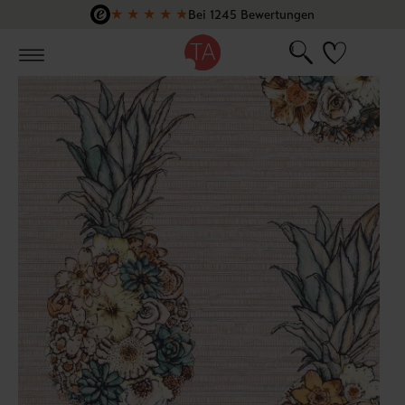
★
★
★
★
★
Bei 1245 Bewertungen
Zum Hauptinhalt springen