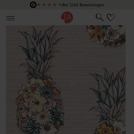
★
★
★
★
★
Bei 1245 Bewertungen
Zum Hauptinhalt springen