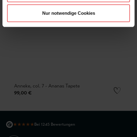
Nur notwendige Cookies
Anneke, col. 7 - Ananas Tapete
99,00 €
★
★
★
★
★
Bei 1245 Bewertungen